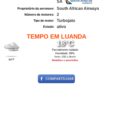
SA
South African Airways
Proprietário da aeronave:
2
Número de motores:
Turbojato
Tipo de motor:
ativo
Estado:
TEMPO EM LUANDA
18°C
Parcialmente nublado
Humidade: 88%
Vento: SSE a 9km/h
64°F
Detalhes e previsões