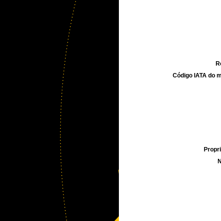
R
Código IATA do m
Propri
N