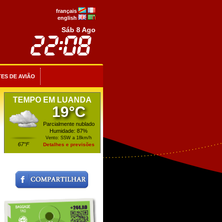
français
english
Sáb 8 Ago
ES DE AVIÃO
TEMPO EM LUANDA
19°C
Parcialmente nublado
Humidade: 87%
Vento: SSW a 18km/h
67°F
Detalhes e previsões