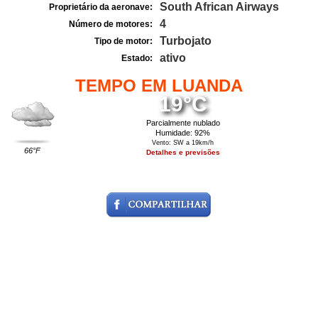
South African Airways
Proprietário da aeronave:
4
Número de motores:
Turbojato
Tipo de motor:
ativo
Estado:
TEMPO EM LUANDA
19°C
Parcialmente nublado
Humidade: 92%
Vento: SW a 19km/h
66°F
Detalhes e previsões