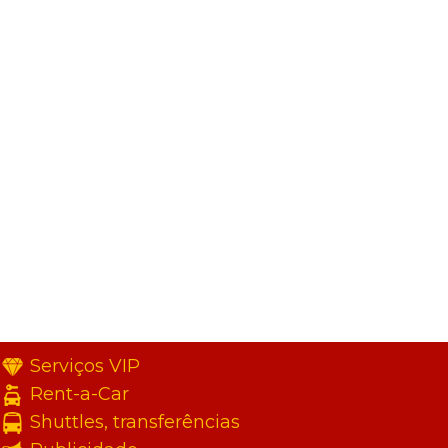
Serviços VIP
Rent-a-Car
Shuttles, transferências