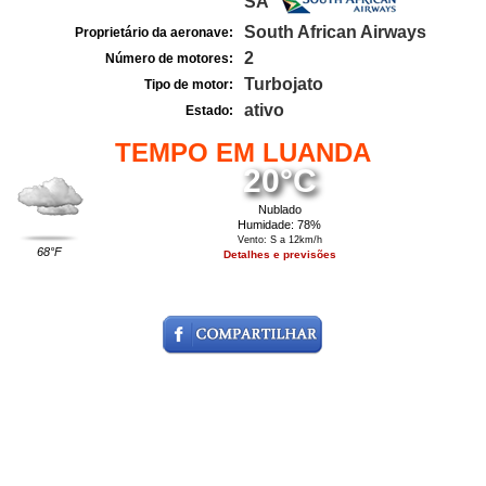
SA
South African Airways
Proprietário da aeronave:
2
Número de motores:
Turbojato
Tipo de motor:
ativo
Estado:
TEMPO EM LUANDA
20°C
Nublado
Humidade: 78%
Vento: S a 12km/h
68°F
Detalhes e previsões