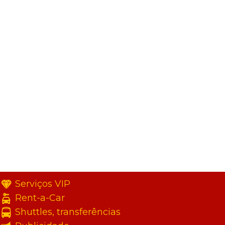
Serviços VIP
Rent-a-Car
Shuttles, transferências