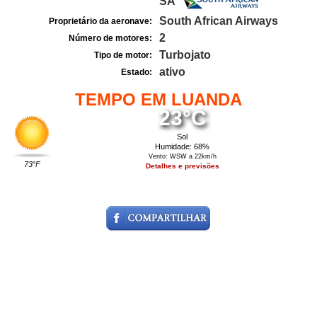
SA
South African Airways
Proprietário da aeronave:
2
Número de motores:
Turbojato
Tipo de motor:
ativo
Estado:
TEMPO EM LUANDA
23°C
Sol
Humidade: 68%
Vento: WSW a 22km/h
73°F
Detalhes e previsões