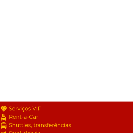
Serviços VIP
Rent-a-Car
Shuttles, transferências