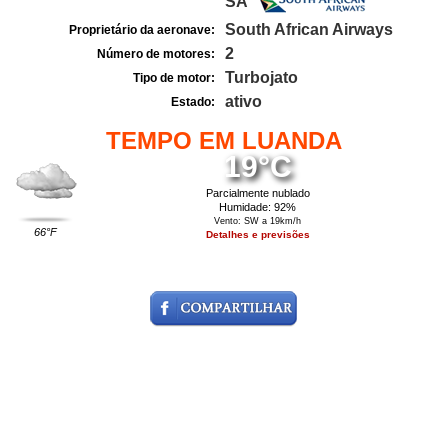
SA
South African Airways
Proprietário da aeronave:
2
Número de motores:
Turbojato
Tipo de motor:
ativo
Estado:
TEMPO EM LUANDA
19°C
Parcialmente nublado
Humidade: 92%
Vento: SW a 19km/h
66°F
Detalhes e previsões