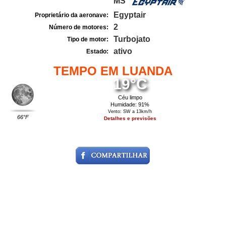
MS
Egyptair
Proprietário da aeronave:
2
Número de motores:
Turbojato
Tipo de motor:
ativo
Estado:
TEMPO EM LUANDA
19°C
Céu limpo
Humidade: 91%
Vento: SW a 13km/h
66°F
Detalhes e previsões