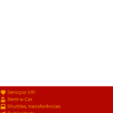
Serviços VIP
Rent-a-Car
Shuttles, transferências