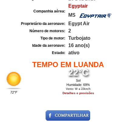
Egyptair
Companhia aérea:
MS
Egypt Air
Proprietário da aeronave:
2
Número de motores:
Turbojato
Tipo de motor:
16 ano(s)
Idade da aeronave:
ativo
Estado:
TEMPO EM LUANDA
22°C
Sol
Humidade: 69%
Vento: W a 22km/h
72°F
Detalhes e previsões