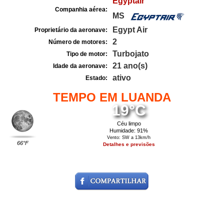
Egyptair
Companhia aérea:
MS
Egypt Air
Proprietário da aeronave:
2
Número de motores:
Turbojato
Tipo de motor:
21 ano(s)
Idade da aeronave:
ativo
Estado:
TEMPO EM LUANDA
19°C
Céu limpo
Humidade: 91%
Vento: SW a 13km/h
66°F
Detalhes e previsões