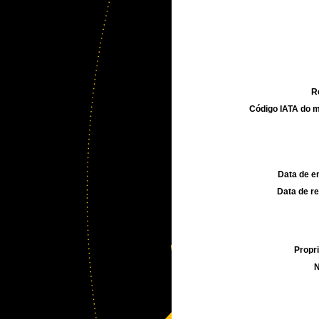
R
Código IATA do m
Data de e
Data de re
Propri
N