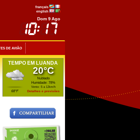
français
english
Dom 9 Ago
ES DE AVIÃO
TEMPO EM LUANDA
20°C
Nublado
Humidade: 78%
Vento: S a 12km/h
68°F
Detalhes e previsões