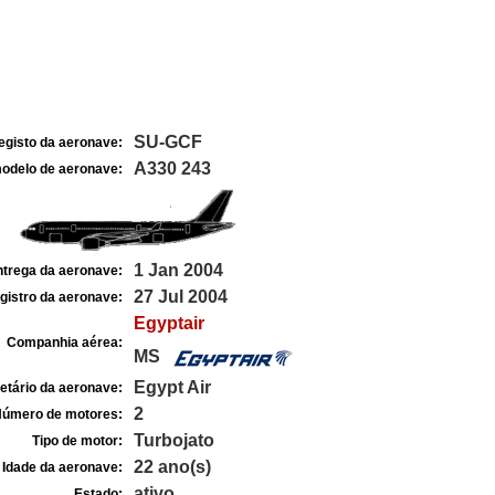
SU-GCF
egisto da aeronave:
A330 243
odelo de aeronave:
1 Jan 2004
ntrega da aeronave:
27 Jul 2004
gistro da aeronave:
Egyptair
Companhia aérea:
MS
Egypt Air
etário da aeronave:
2
úmero de motores:
Turbojato
Tipo de motor:
22 ano(s)
Idade da aeronave:
ativo
Estado: