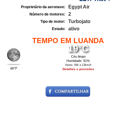
Egypt Air
Proprietário da aeronave:
2
Número de motores:
Turbojato
Tipo de motor:
ativo
Estado:
TEMPO EM LUANDA
19°C
Céu limpo
Humidade: 91%
Vento: SW a 13km/h
66°F
Detalhes e previsões