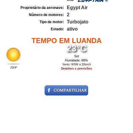
Egypt Air
Proprietário da aeronave:
2
Número de motores:
Turbojato
Tipo de motor:
ativo
Estado:
TEMPO EM LUANDA
23°C
Sol
Humidade: 68%
Vento: WSW a 22km/h
73°F
Detalhes e previsões