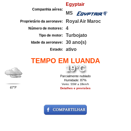
Egyptair
Companhia aérea:
MS
Royal Air Maroc
Proprietário da aeronave:
4
Número de motores:
Turbojato
Tipo de motor:
30 ano(s)
Idade da aeronave:
ativo
Estado:
TEMPO EM LUANDA
19°C
Parcialmente nublado
Humidade: 87%
Vento: SSW a 18km/h
67°F
Detalhes e previsões