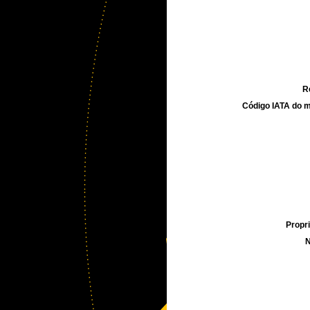
R
Código IATA do m
Propri
N