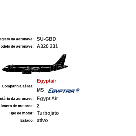
SU-GBD
egisto da aeronave:
A320 231
odelo de aeronave:
Egyptair
Companhia aérea:
MS
Egypt Air
etário da aeronave:
2
úmero de motores:
Turbojato
Tipo de motor:
ativo
Estado: