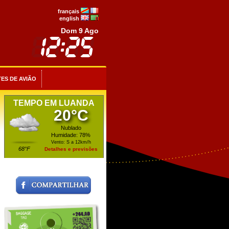
français
english
Dom 9 Ago
ES DE AVIÃO
TEMPO EM LUANDA
20°C
Nublado
Humidade: 78%
Vento: S a 12km/h
68°F
Detalhes e previsões