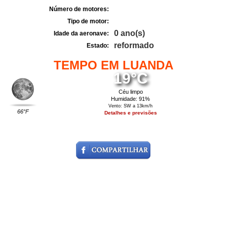
Número de motores:
Tipo de motor:
0 ano(s)
Idade da aeronave:
reformado
Estado:
TEMPO EM LUANDA
19°C
Céu limpo
Humidade: 91%
Vento: SW a 13km/h
66°F
Detalhes e previsões