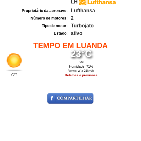
LH
Lufthansa
Proprietário da aeronave:
2
Número de motores:
Turbojato
Tipo de motor:
ativo
Estado:
TEMPO EM LUANDA
23°C
Sol
Humidade: 71%
Vento: W a 21km/h
73°F
Detalhes e previsões