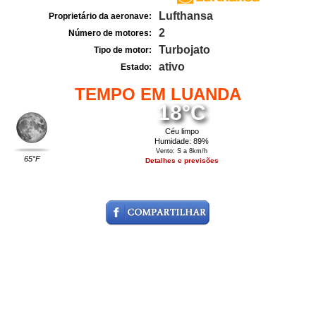
Lufthansa
Proprietário da aeronave:
2
Número de motores:
Turbojato
Tipo de motor:
ativo
Estado:
TEMPO EM LUANDA
18°C
Céu limpo
Humidade: 89%
Vento: S a 8km/h
65°F
Detalhes e previsões