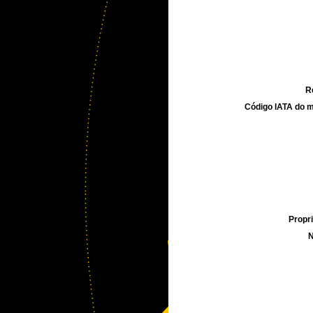
R
Código IATA do m
Propri
N