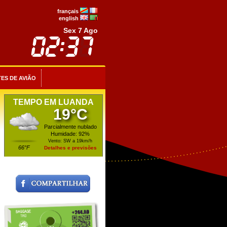
français
english
Sex 7 Ago
ES DE AVIÃO
TEMPO EM LUANDA
19°C
Parcialmente nublado
Humidade: 92%
Vento: SW a 19km/h
66°F
Detalhes e previsões