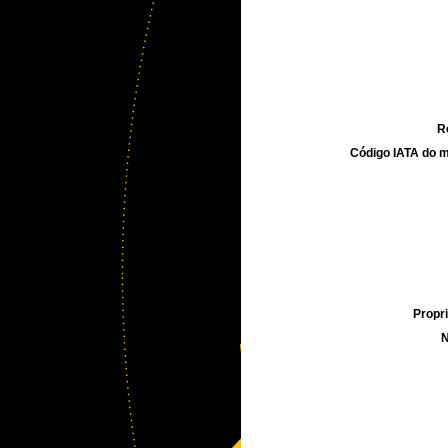
R
Código IATA do m
Propri
N