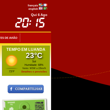
français
english
Qui 6 Ago
ES DE AVIÃO
TEMPO EM LUANDA
23°C
Sol
Humidade: 68%
Vento: WSW a 22km/h
73°F
Detalhes e previsões