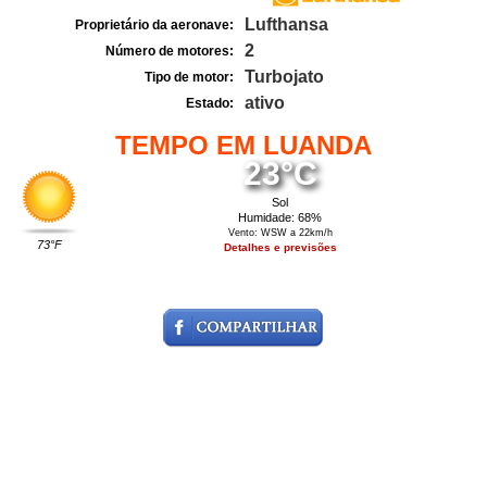
Lufthansa
Proprietário da aeronave:
2
Número de motores:
Turbojato
Tipo de motor:
ativo
Estado:
TEMPO EM LUANDA
23°C
Sol
Humidade: 68%
Vento: WSW a 22km/h
73°F
Detalhes e previsões