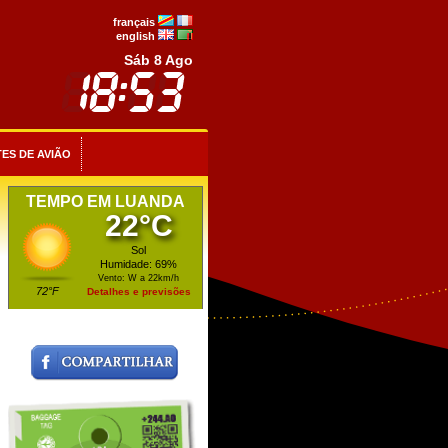
français
english
Sáb 8 Ago
ES DE AVIÃO
TEMPO EM LUANDA
22°C
Sol
Humidade: 69%
Vento: W a 22km/h
72°F
Detalhes e previsões