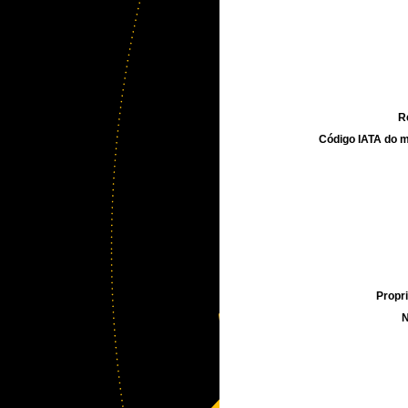
R
Código IATA do m
Propri
N