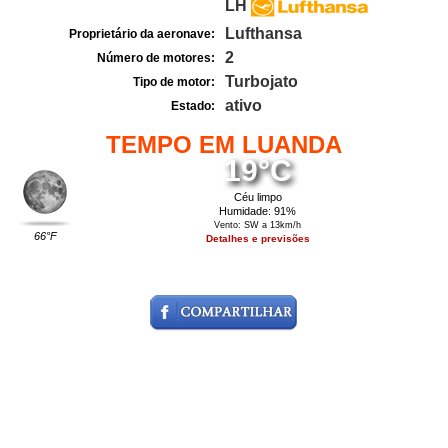
LH
Lufthansa
Proprietário da aeronave:
2
Número de motores:
Turbojato
Tipo de motor:
ativo
Estado:
TEMPO EM LUANDA
19°C
Céu limpo
Humidade: 91%
Vento: SW a 13km/h
66°F
Detalhes e previsões