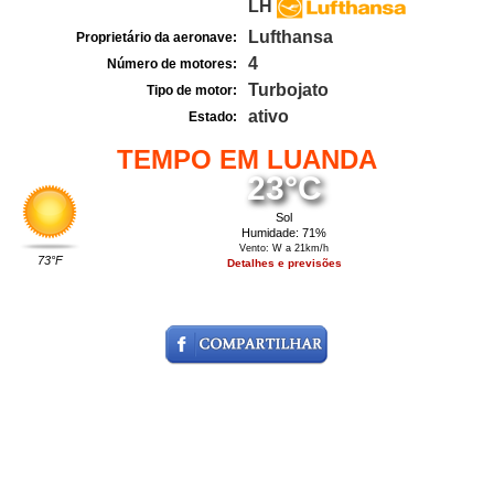
LH
Lufthansa
Proprietário da aeronave:
4
Número de motores:
Turbojato
Tipo de motor:
ativo
Estado:
TEMPO EM LUANDA
23°C
Sol
Humidade: 71%
Vento: W a 21km/h
73°F
Detalhes e previsões