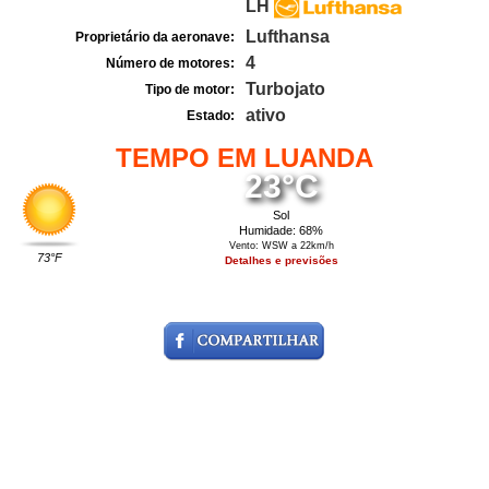
LH
Lufthansa
Proprietário da aeronave:
4
Número de motores:
Turbojato
Tipo de motor:
ativo
Estado:
TEMPO EM LUANDA
23°C
Sol
Humidade: 68%
Vento: WSW a 22km/h
73°F
Detalhes e previsões