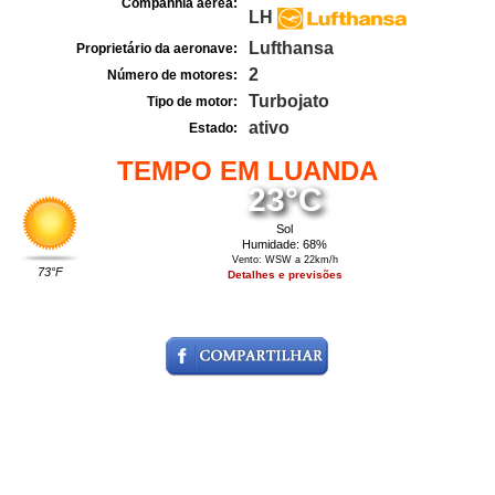
Companhia aérea:
LH
Lufthansa
Proprietário da aeronave:
2
Número de motores:
Turbojato
Tipo de motor:
ativo
Estado:
TEMPO EM LUANDA
23°C
Sol
Humidade: 68%
Vento: WSW a 22km/h
73°F
Detalhes e previsões