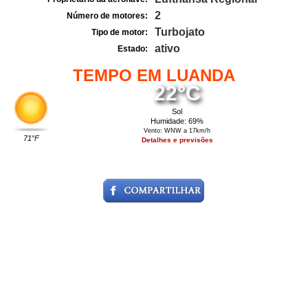
2
Número de motores:
Turbojato
Tipo de motor:
ativo
Estado:
TEMPO EM LUANDA
22°C
Sol
Humidade: 69%
Vento: WNW a 17km/h
71°F
Detalhes e previsões