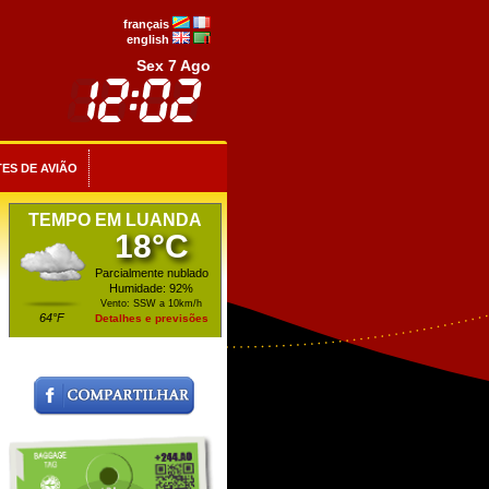
français
english
Sex 7 Ago
ES DE AVIÃO
TEMPO EM LUANDA
18°C
Parcialmente nublado
Humidade: 92%
Vento: SSW a 10km/h
64°F
Detalhes e previsões