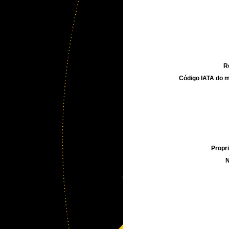
R
Código IATA do m
Propri
N