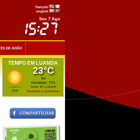
français
english
Sex 7 Ago
ES DE AVIÃO
TEMPO EM LUANDA
23°C
Sol
Humidade: 71%
Vento: W a 21km/h
73°F
Detalhes e previsões