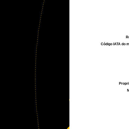
R
Código IATA do m
Propri
N