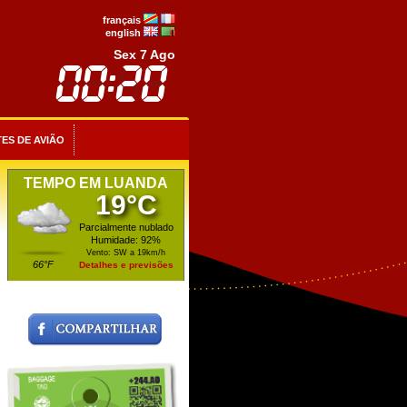
français
english
Sex 7 Ago
ES DE AVIÃO
TEMPO EM LUANDA
19°C
Parcialmente nublado
Humidade: 92%
Vento: SW a 19km/h
66°F
Detalhes e previsões