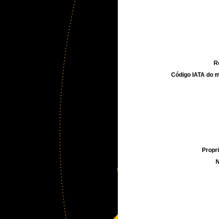
R
Código IATA do m
Propri
N