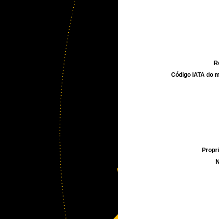
R
Código IATA do m
Propri
N