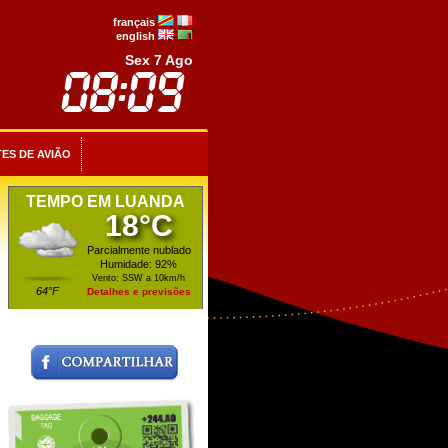
français
english
Sex 7 Ago
ES DE AVIÃO
TEMPO EM LUANDA
18°C
Parcialmente nublado
Humidade: 92%
Vento: SSW a 10km/h
64°F
Detalhes e previsões