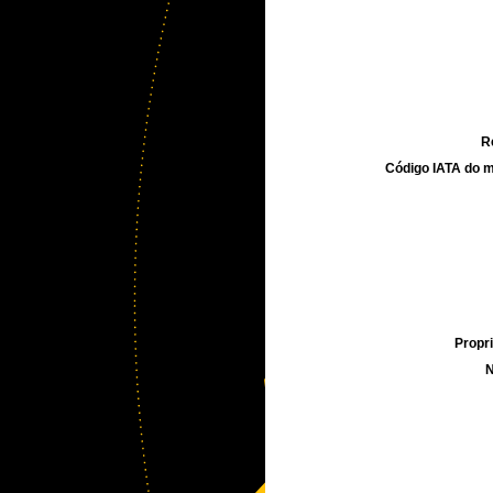
R
Código IATA do m
Propri
N