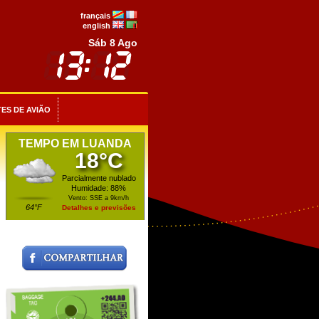
français
english
Sáb 8 Ago
ES DE AVIÃO
TEMPO EM LUANDA
18°C
Parcialmente nublado
Humidade: 88%
Vento: SSE a 9km/h
64°F
Detalhes e previsões