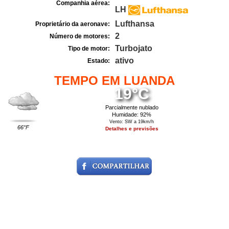
Companhia aérea:
LH
Lufthansa
Proprietário da aeronave:
2
Número de motores:
Turbojato
Tipo de motor:
ativo
Estado:
TEMPO EM LUANDA
19°C
Parcialmente nublado
Humidade: 92%
Vento: SW a 19km/h
66°F
Detalhes e previsões