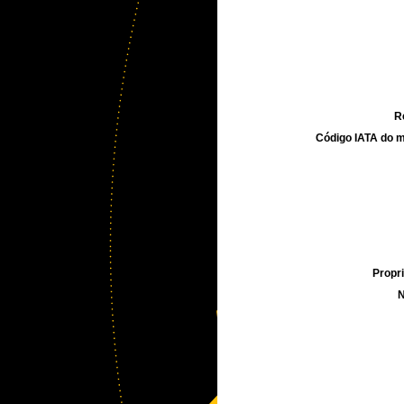
R
Código IATA do m
Propri
N