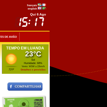
français
english
Qui 6 Ago
ES DE AVIÃO
TEMPO EM LUANDA
23°C
Sol
Humidade: 68%
Vento: WSW a 22km/h
73°F
Detalhes e previsões