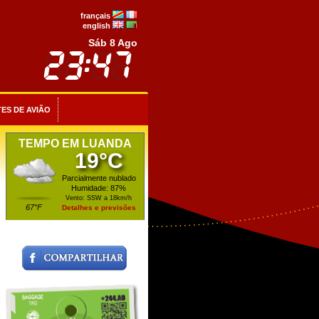
français
english
Sáb 8 Ago
ES DE AVIÃO
TEMPO EM LUANDA
19°C
Parcialmente nublado
Humidade: 87%
Vento: SSW a 18km/h
67°F
Detalhes e previsões