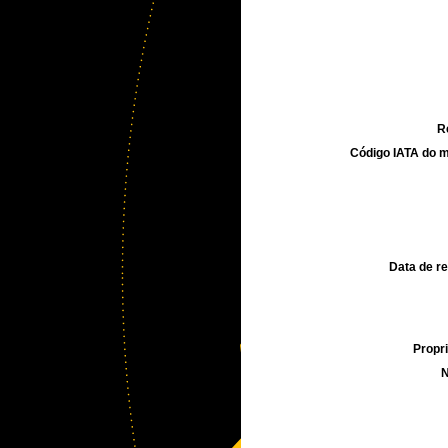
R
Código IATA do m
Data de re
Propri
N