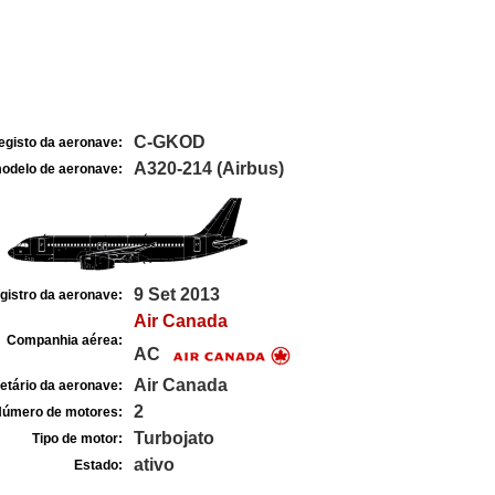
C-GKOD
egisto da aeronave:
A320-214 (Airbus)
odelo de aeronave:
9 Set 2013
gistro da aeronave:
Air Canada
Companhia aérea:
AC
Air Canada
etário da aeronave:
2
úmero de motores:
Turbojato
Tipo de motor:
ativo
Estado: