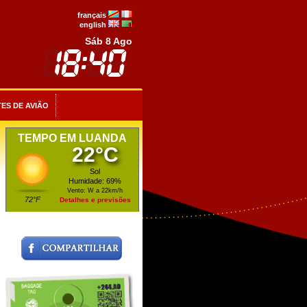
français
english
Sáb 8 Ago
ES DE AVIÃO
TEMPO EM LUANDA
22°C
Sol
Humidade: 69%
Vento: W a 22km/h
72°F
Detalhes e previsões