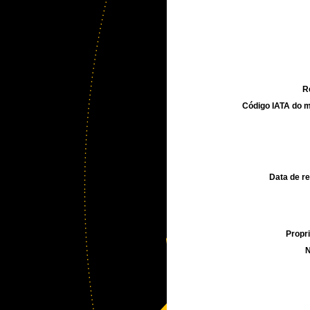
R
Código IATA do m
Data de re
Propri
N