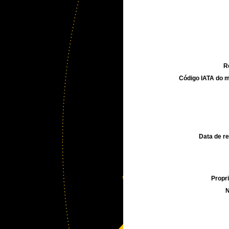
R
Código IATA do m
Data de re
Propri
N