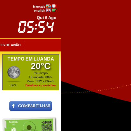
français
english
Qui 6 Ago
ES DE AVIÃO
TEMPO EM LUANDA
20°C
Céu limpo
Humidade: 88%
Vento: SSW a 23km/h
68°F
Detalhes e previsões