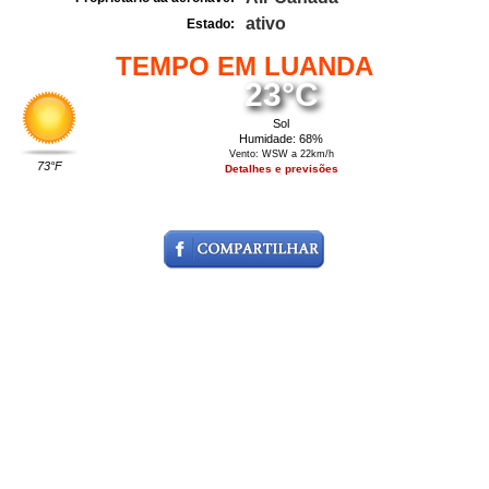
ativo
Estado:
TEMPO EM LUANDA
23°C
Sol
Humidade: 68%
Vento: WSW a 22km/h
73°F
Detalhes e previsões