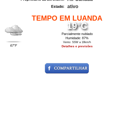
ativo
Estado:
TEMPO EM LUANDA
19°C
Parcialmente nublado
Humidade: 87%
Vento: SSW a 18km/h
67°F
Detalhes e previsões