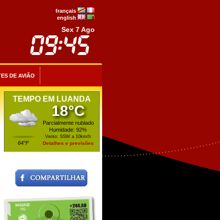
français
english
Sex 7 Ago
ES DE AVIÃO
TEMPO EM LUANDA
18°C
Parcialmente nublado
Humidade: 92%
Vento: SSW a 10km/h
64°F
Detalhes e previsões