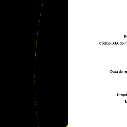
R
Código IATA do m
Data de re
Propri
N