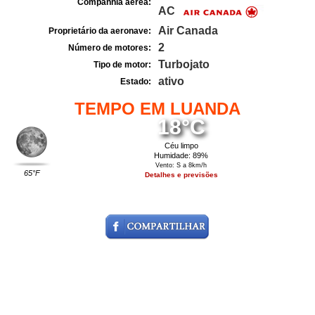
Companhia aérea:
AC
Air Canada
Proprietário da aeronave:
2
Número de motores:
Turbojato
Tipo de motor:
ativo
Estado:
TEMPO EM LUANDA
18°C
Céu limpo
Humidade: 89%
Vento: S a 8km/h
65°F
Detalhes e previsões