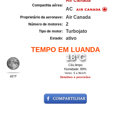
Air Canada
Companhia aérea:
AC
Air Canada
Proprietário da aeronave:
2
Número de motores:
Turbojato
Tipo de motor:
ativo
Estado:
TEMPO EM LUANDA
18°C
Céu limpo
Humidade: 89%
Vento: S a 8km/h
65°F
Detalhes e previsões