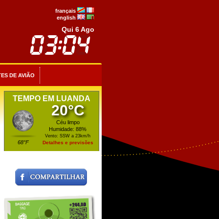
français
english
Qui 6 Ago
ES DE AVIÃO
TEMPO EM LUANDA
20°C
Céu limpo
Humidade: 88%
Vento: SSW a 23km/h
68°F
Detalhes e previsões