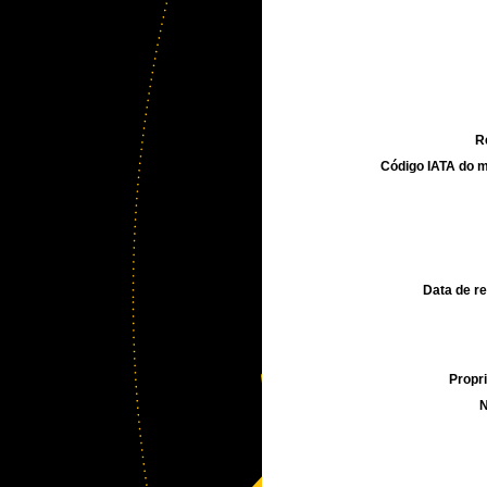
R
Código IATA do m
Data de re
Propri
N