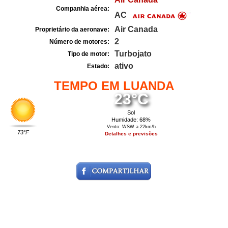
Companhia aérea:
AC
Air Canada
Proprietário da aeronave:
2
Número de motores:
Turbojato
Tipo de motor:
ativo
Estado:
TEMPO EM LUANDA
23°C
Sol
Humidade: 68%
Vento: WSW a 22km/h
73°F
Detalhes e previsões