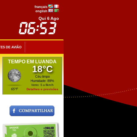
français
english
Qui 6 Ago
ES DE AVIÃO
TEMPO EM LUANDA
18°C
Céu limpo
Humidade: 89%
Vento: S a 8km/h
65°F
Detalhes e previsões