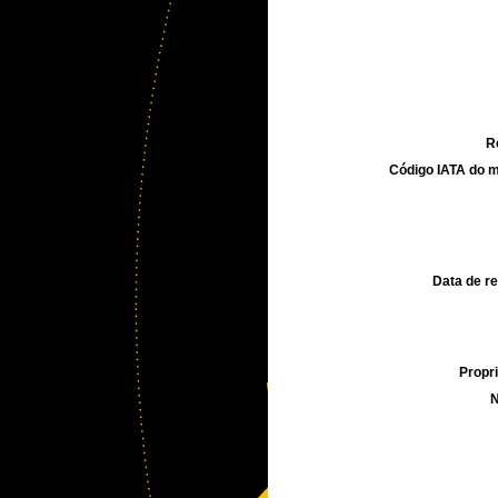
R
Código IATA do m
Data de re
Propri
N