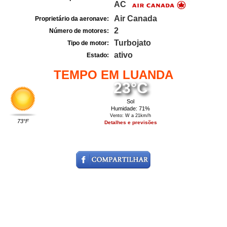
AC
Air Canada
Proprietário da aeronave:
2
Número de motores:
Turbojato
Tipo de motor:
ativo
Estado:
TEMPO EM LUANDA
23°C
Sol
Humidade: 71%
Vento: W a 21km/h
73°F
Detalhes e previsões