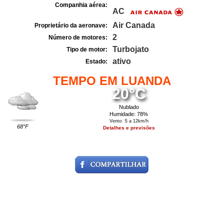
Companhia aérea:
AC
Air Canada
Proprietário da aeronave:
2
Número de motores:
Turbojato
Tipo de motor:
ativo
Estado:
TEMPO EM LUANDA
20°C
Nublado
Humidade: 78%
Vento: S a 12km/h
68°F
Detalhes e previsões