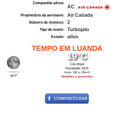
Companhia aérea:
AC
Air Canada
Proprietário da aeronave:
2
Número de motores:
Turbojato
Tipo de motor:
ativo
Estado:
TEMPO EM LUANDA
19°C
Céu limpo
Humidade: 91%
Vento: SW a 13km/h
66°F
Detalhes e previsões