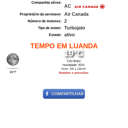
Companhia aérea:
AC
Air Canada
Proprietário da aeronave:
2
Número de motores:
Turbojato
Tipo de motor:
ativo
Estado:
TEMPO EM LUANDA
19°C
Céu limpo
Humidade: 91%
Vento: SW a 13km/h
66°F
Detalhes e previsões