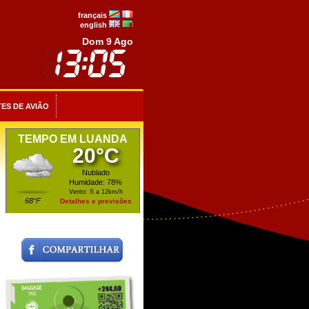
français
english
Dom 9 Ago
ES DE AVIÃO
TEMPO EM LUANDA
20°C
Nublado
Humidade: 78%
Vento: S a 12km/h
68°F
Detalhes e previsões