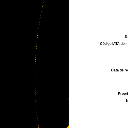
R
Código IATA do m
Data de re
Propri
N