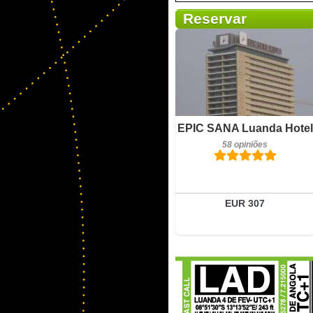
Reservar
Pequeno-almoço incluído
58 opiniões
Detalhes
EPIC SANA Luanda Hotel
Reservar
58 opiniões
EUR 307