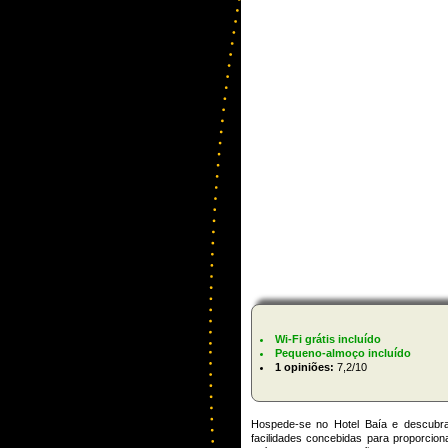
Wi-Fi grátis incluído
Pequeno-almoço incluído
1 opiniões:
7,2/10
Hospede-se no Hotel Baía e descubr
facilidades concebidas para proporcion