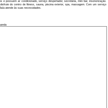
 e possuem ar condicionado, serviço despertador, secretária, mini bar, insonorização.
sfrute do centro de fitness, sauna, piscina exterior, spa, massagem. Com um serviço
l Baía atende às suas necessidades.
Luanda