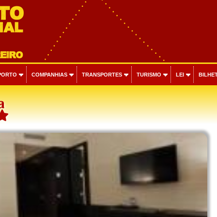
PORTO
COMPANHIAS
TRANSPORTES
TURISMO
LEI
BILHET
a