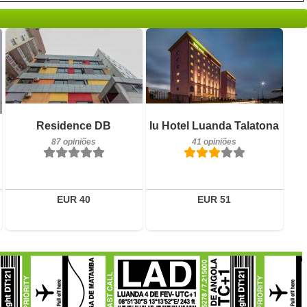
Pequeno-almoço incluído
Pequeno-almoço incluído
Residence DB
Iu Hotel Luanda Talatona
87 opiniões
41 opiniões
87 opiniões
41 opiniões
Detalhes
Detalhes
Reservar
Reservar
EUR 40
EUR 51