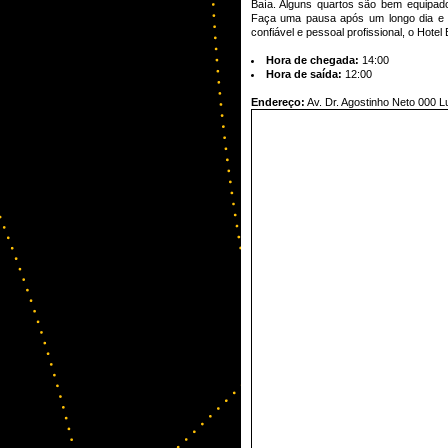
Baía. Alguns quartos são bem equipados
Faça uma pausa após um longo dia e di
confiável e pessoal profissional, o Hote
Hora de chegada:
14:00
Hora de saída:
12:00
Endereço:
Av. Dr. Agostinho Neto 000 