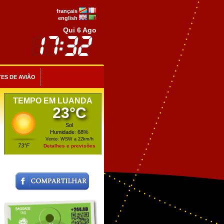
français
english
Qui 6 Ago
ES DE AVIÃO
TEMPO EM LUANDA
23°C
Sol
Humidade: 68%
Vento: WSW a 22km/h
73°F
Detalhes e previsões